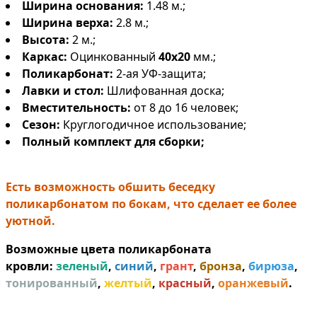
Ширина основания:
1.48 м.;
Ширина верха:
2.8 м.;
Высота:
2 м.;
Каркас:
Оцинкованный
40х20
мм.;
Поликарбонат:
2-ая УФ-защита;
Лавки и стол:
Шлифованная доска;
Вместительность:
от 8 до 16 человек;
Сезон:
Круглогодичное использование;
Полный комплект для сборки;
Есть возможность обшить беседку
поликарбонатом по бокам, что сделает ее более
уютной.
Возможные цвета поликарбоната
кровли:
зеленый
,
синий
,
грант
,
бронза
,
бирюза
,
тонированный
,
желтый
,
красный
,
оранжевый
.