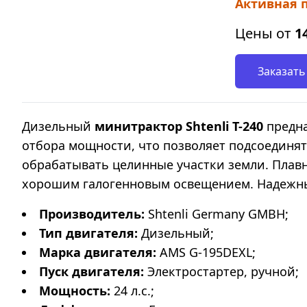
Активная 
Цены от
1
Заказать
Дизельный
минитрактор
Shtenli Т-240
предн
отбора мощности, что позволяет подсоединят
обрабатывать целинные участки земли. Плав
хорошим галогенновым освещением. Надежны
Производитель:
Shtenli Germany GMBH;
Тип двигателя:
Дизельный;
Марка двигателя:
AMS G-195DEXL;
Пуск двигателя:
Электростартер, ручной;
Мощность:
24 л.с.;