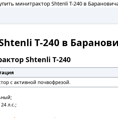
упить минитрактор Shtenli T-240 в Баранович
htenli T-240 в Баранов
ктор Shtenli T-240
тация
тор с активной почвофрезой.
ьный;
24 л.с.;