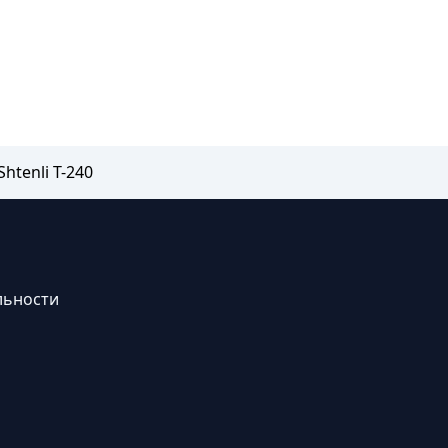
htenli T-240
льности