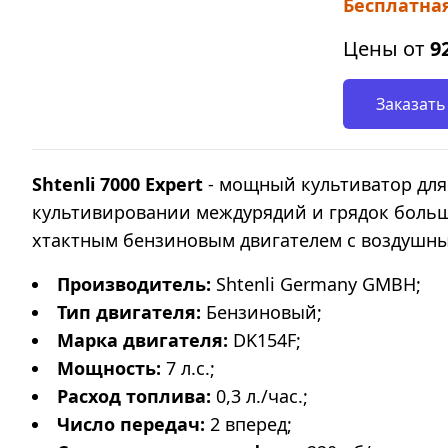
Бесплатная
Цены от
9
Заказать
Shtenli 7000 Expert
- мощный культиватор для
культивировании междурядий и грядок большо
хтактным бензиновым двигателем с воздушны
Производитель:
Shtenli Germany GMBH;
Тип двигателя:
Бензиновый;
Марка
двигателя:
DK154F;
Мощность:
7 л.с.;
Расход топлива:
0,3 л./час.;
Число передач:
2 вперед;