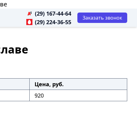
аве
(29) 167-44-64
Заказать звонок
(29) 224-36-55
славе
Цена, руб.
920